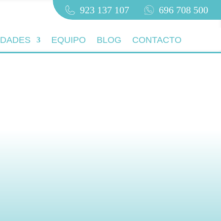
923 137 107
696 708 500
IDADES
EQUIPO
BLOG
CONTACTO