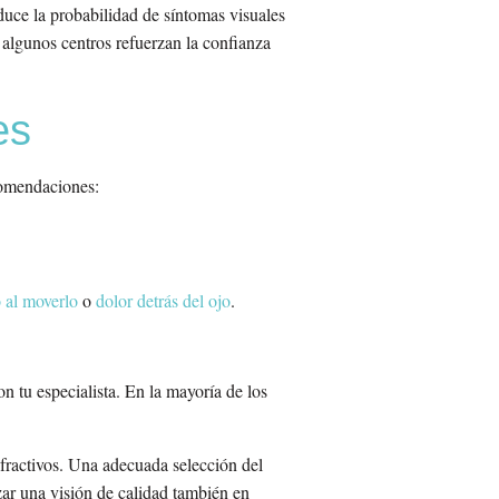
educe la probabilidad de síntomas visuales
 algunos centros refuerzan la confianza
es
ecomendaciones:
o al moverlo
o
dolor detrás del ojo
.
n tu especialista. En la mayoría de los
efractivos. Una adecuada selección del
zar una visión de calidad también en