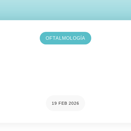
OFTALMOLOGÍA
umbramiento tras cirugía 
revención y soluciones 
refractiva
19 FEB 2026