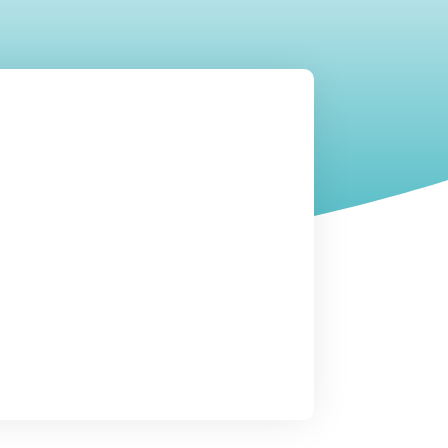
láser ocular:
en cirugía