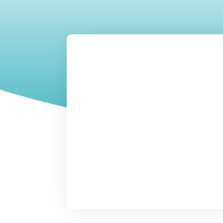
Halos y desl
causas, p