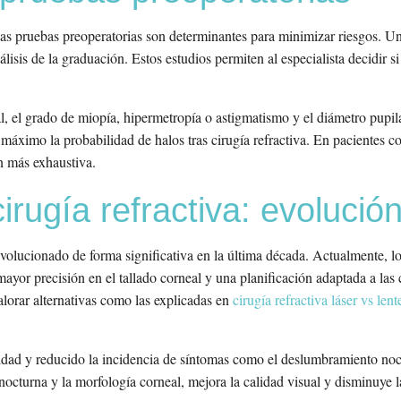
 las pruebas preoperatorias son determinantes para minimizar riesgos. U
álisis de la graduación. Estos estudios permiten al especialista decidir 
l, el grado de miopía, hipermetropía o astigmatismo y el diámetro pupil
 máximo la probabilidad de halos tras cirugía refractiva. En pacientes 
ún más exhaustiva.
irugía refractiva: evolució
volucionado de forma significativa en la última década. Actualmente, lo
yor precisión en el tallado corneal y una planificación adaptada a las c
alorar alternativas como las explicadas en
cirugía refractiva láser vs lent
idad y reducido la incidencia de síntomas como el deslumbramiento noc
 nocturna y la morfología corneal, mejora la calidad visual y disminuye l