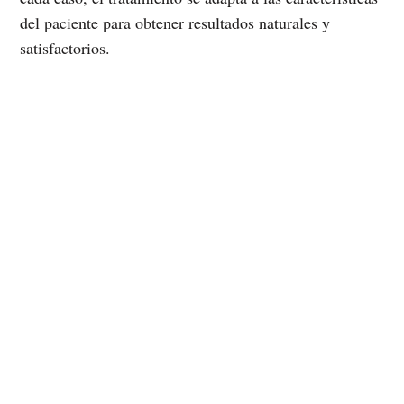
del paciente para obtener resultados naturales y
satisfactorios.
BLEFAROPLASTIA
SUPERIOR
blefaroplastia superior
La
es un
procedimiento quirúrgico que puede ser de
gran interés para aquellos que buscan una
solución a los problemas estéticos o de salud
relacionados con los párpados superiores.
Esta intervención se realiza con el objetivo