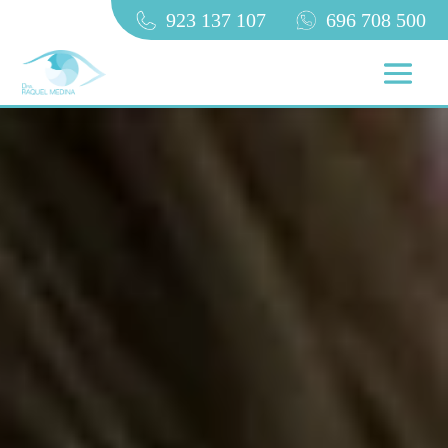
923 137 107
696 708 500
BLEFAROPLASTIA
CON LÁSER
Todo lo que necesitas
Saber