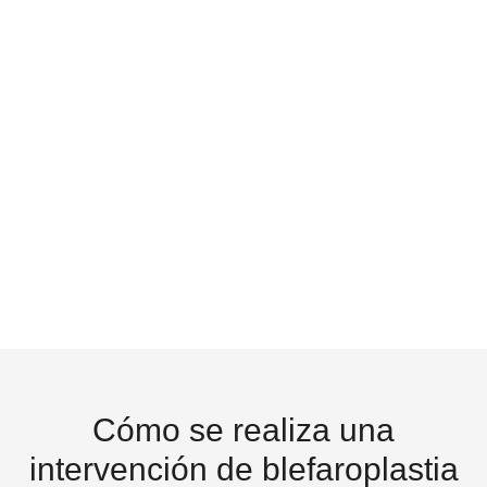
La blefaroplastia es una cirugía de
párpados precisa y cuidadosa,
realizada por profesionales expertos
para rejuvenecer la mirada con
seguridad
Cómo se realiza una
intervención de blefaroplastia