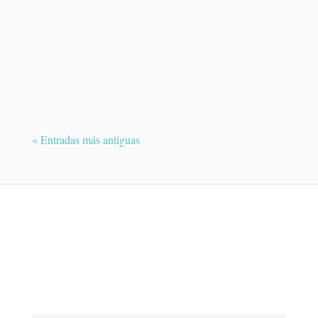
El melanoma uveal es un tumor maligno
poco frecuente que se desarrolla en el
interior del ojo....
« Entradas más antiguas
¿QUIERES PEDIR UNA CITA?
Contacte con Dra. Raquel Medina y le
atenderemos en breve.