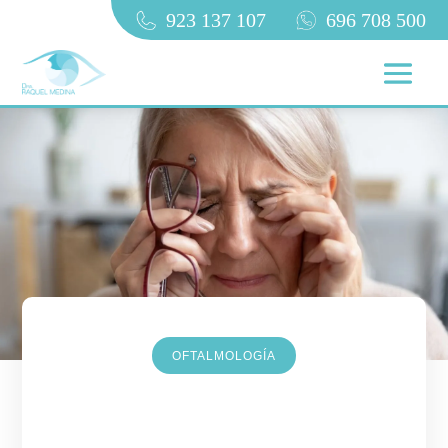
923 137 107
696 708 500
OFTALMOLOGÍA
¿Te duele el ojo al moverlo?
Estas son las razones más