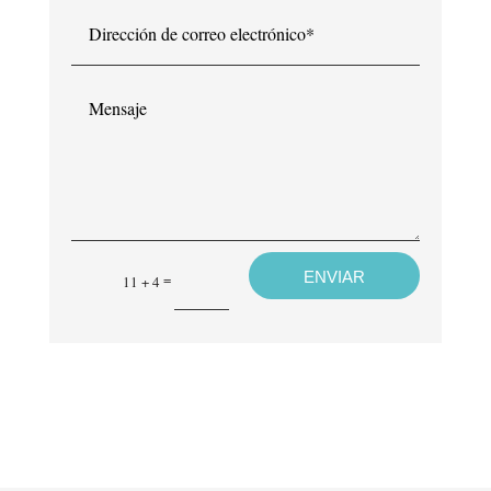
Dirección
de
correo
electrónico*
Mensaje
ENVIAR
=
11 + 4