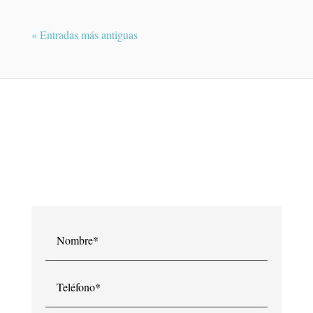
« Entradas más antiguas
¿QUIERES PEDIR UNA CITA?
Contacte con Dra. Raquel Medina y le
atenderemos en breve.
Nombre*
Teléfono*