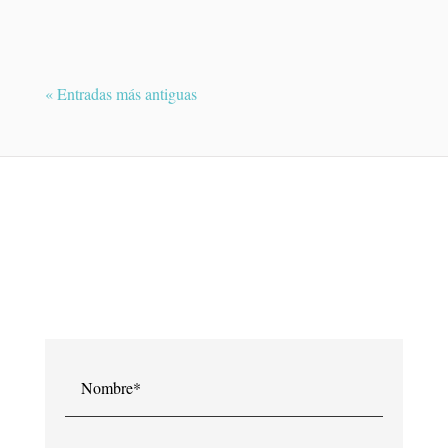
interior del ojo....
« Entradas más antiguas
¿QUIERES PEDIR UNA CITA?
Contacte con Dra. Raquel Medina y le
atenderemos en breve.
Nombre*
Teléfono*