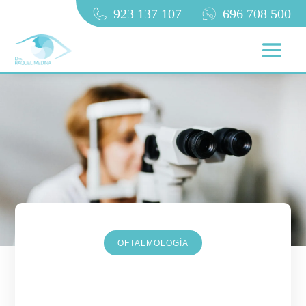
923 137 107
696 708 500
OFTALMOLOGÍA
Neuropatía óptica isquémica: la
causa silenciosa de la pérdida