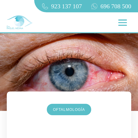
923 137 107
696 708 500
OFTALMOLOGÍA
Neovascularización Corneal:
cómo y por qué el crecimiento