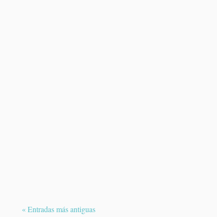
El melanoma uveal es un tumor maligno
poco frecuente que se desarrolla en el
interior del ojo....
« Entradas más antiguas