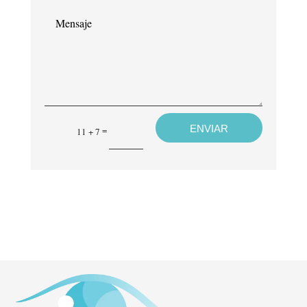
electrónico*
Mensaje
ENVIAR
=
11 + 7