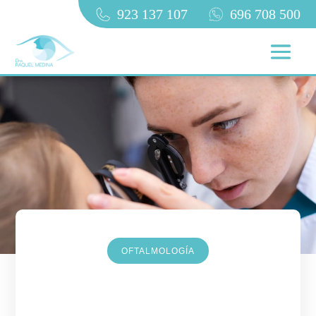
923 137 107
696 708 500
OFTALMOLOGÍA
Retinopatía del prematuro: qué
es, síntomas y tratamiento