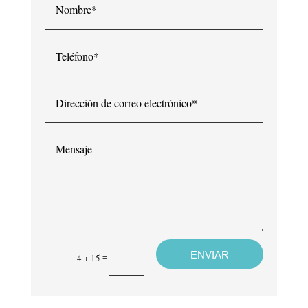
Teléfono*
Dirección
de
correo
electrónico*
Mensaje
ENVIAR
=
4 + 15