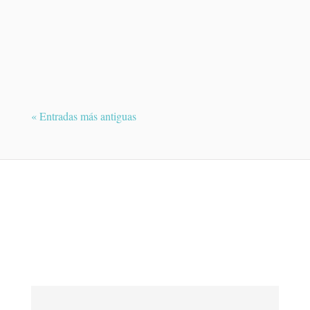
El melanoma uveal es un tumor maligno
poco frecuente que se desarrolla en el
interior del ojo....
« Entradas más antiguas
¿QUIERES PEDIR UNA CITA?
Contacte con Dra. Raquel Medina y le
atenderemos en breve.
Nombre*