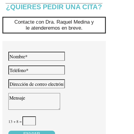
¿QUIERES PEDIR UNA CITA?
Contacte con Dra. Raquel Medina y
le atenderemos en breve.
Nombre*
Teléfono*
Dirección
de
correo
Mensaje
electrónico*
13 + 8
=
ENVIAR