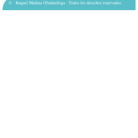
©
· Raquel Medina Oftalmóloga · Todos los derechos reservados