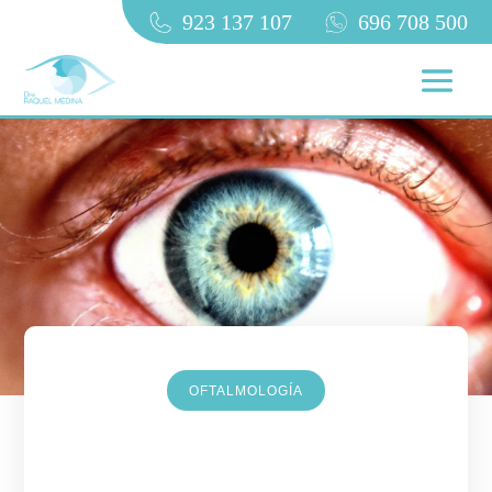
923 137 107
696 708 500
OFTALMOLOGÍA
Erosión corneal: las causas,
síntomas frecuentes y