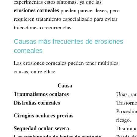
experimentas estos síntomas, ya que las
erosiones corneales
pueden parecer leves, pero
requieren tratamiento especializado para evitar
infecciones o recurrencias.
Causas más frecuentes de erosiones
corneales
Las erosiones corneales pueden tener múltiples
causas, entre ellas:
Causa
Traumatismos oculares
Uñas, ram
Distrofias corneales
Trastorno
Procedim
Cirugías oculares previas
riesgo.
Sequedad ocular severa
Disminuci
Uso prolongado de lentes de contacto
Puede deb