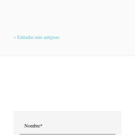
El melanoma uveal es un tumor maligno
poco frecuente que se desarrolla en el
interior del ojo....
« Entradas más antiguas
¿QUIERES PEDIR UNA CITA?
Contacte con Dra. Raquel Medina y le
atenderemos en breve.
Nombre*