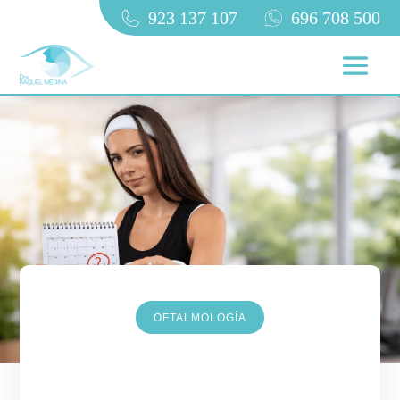
923 137 107
696 708 500
OFTALMOLOGÍA
Cuándo reanudar el ejercicio
después de una cirugía o lesión