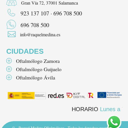
Gran Vía 72, 37001 Salamanca
923 137 107 · 696 708 500
696 708 500

info@raquelmedina.es
CIUDADES
Oftalmólogo Zamora
P
Oftalmólogo Guijuelo
P
Oftalmólogo Ávila
P
HORARIO
Lunes a Viernes
©
· Raquel Medina Oftalmóloga · Todos los derechos reservados