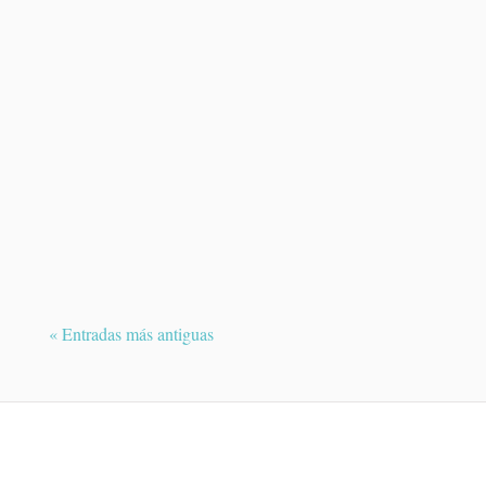
El próximo miércoles 12 de agosto de
2026, España vivirá uno de los
acontecimientos astronómicos...
« Entradas más antiguas
¿QUIERES PEDIR UNA CITA?