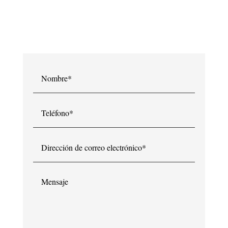
Contacte con Dra. Raquel Medina y le
atenderemos en breve.
Nombre*
Teléfono*
Dirección
de
correo
electrónico*
Mensaje