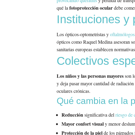
provocando queratitis
y pérdida de transpa
fotoprotección ocular
qué la
debe comenz
Instituciones y
Los ópticos-optometristas y
oftalmólogos
ópticos como Raquel Medina asesoran sob
sanitarias europeas establecen normativa
Colectivos esp
Los niños y las personas mayores
son lo
y deja pasar mayor cantidad de radiación
oculares crónicas.
Qué cambia en la p
Reducción
significativa del
riesgo de 
Mayor confort visual
y menor deslumbr
Protección de la piel
de los párpados 