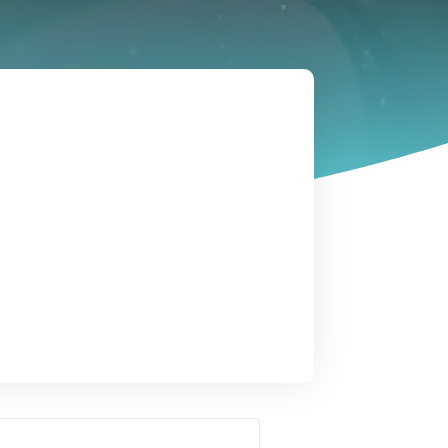
ón en salud
edad adulta