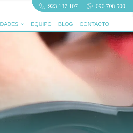
923 137 107
696 708 500
IDADES
EQUIPO
BLOG
CONTACTO