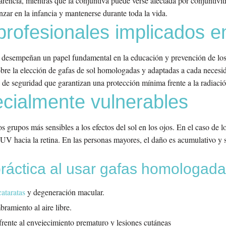
rencia, mientras que la conjuntiva puede verse afectada por conjuntiviti
ar en la infancia y mantenerse durante toda la vida.
 profesionales implicados en
desempeñan un papel fundamental en la educación y prevención de los 
re la elección de gafas de sol homologadas y adaptadas a cada necesid
s de seguridad que garantizan una protección mínima frente a la radiaci
ecialmente vulnerables
s grupos más sensibles a los efectos del sol en los ojos. En el caso de lo
 UV hacia la retina. En las personas mayores, el daño es acumulativo y
ráctica al usar gafas homologad
cataratas
y degeneración macular.
amiento al aire libre.
frente al envejecimiento prematuro y lesiones cutáneas