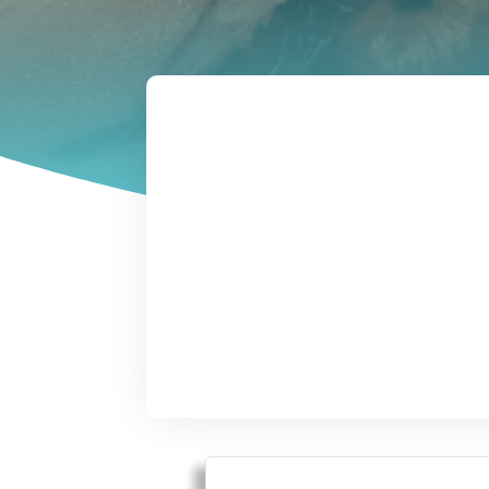
Fotoprotec
visual des