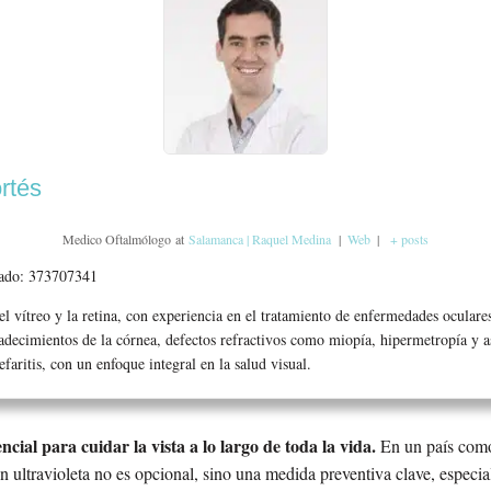
rtés
Medico Oftalmólogo
at
Salamanca | Raquel Medina
|
Web
|
+ posts
iado: 373707341
el vítreo y la retina, con experiencia en el tratamiento de enfermedades ocula
padecimientos de la córnea, defectos refractivos como miopía, hipermetropía y 
faritis, con un enfoque integral en la salud visual.
ncial para cuidar la vista a lo largo de toda la vida.
En un país como
ción ultravioleta no es opcional, sino una medida preventiva clave, espec