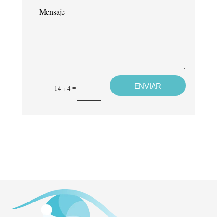
Mensaje
ENVIAR
=
14 + 4