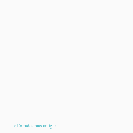
El melanoma uveal es un tumor maligno
poco frecuente que se desarrolla en el
interior del ojo....
« Entradas más antiguas