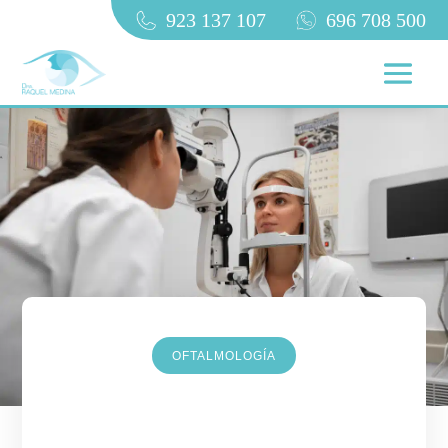
923 137 107
696 708 500
OFTALMOLOGÍA
Presión en los ojos: causas,
síntomas y cuándo preocuparse