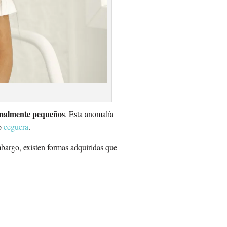
malmente pequeños
. Esta anomalía
so
ceguera
.
embargo, existen formas adquiridas que