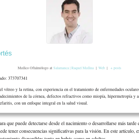
rtés
Medico Oftalmólogo
at
Salamanca | Raquel Medina
|
Web
|
+ posts
iado: 373707341
el vítreo y la retina, con experiencia en el tratamiento de enfermedades ocula
padecimientos de la córnea, defectos refractivos como miopía, hipermetropía y 
faritis, con un enfoque integral en la salud visual.
ara que puede detectarse desde el nacimiento o desarrollarse más tarde 
de tener consecuencias significativas para la visión. En este artículo,
tratamiento disponibles tanto en bebés como en adultos.