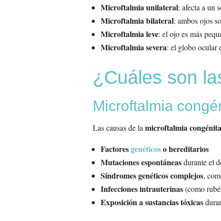
Microftalmia unilateral
: afecta a un s
Microftalmia bilateral
: ambos ojos s
Microftalmia leve
: el ojo es más pequ
Microftalmia severa
: el globo ocular
¿Cuáles son la
Microftalmia congé
microftalmia congénit
Las causas de la
Factores
genéticos
o hereditarios
Mutaciones espontáneas
durante el d
Síndromes genéticos complejos
, com
Infecciones intrauterinas
(como rubé
Exposición a sustancias tóxicas
duran