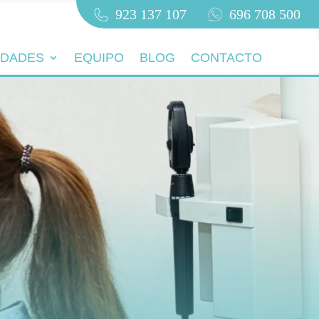
923 137 107
696 708 500
IDADES
EQUIPO
BLOG
CONTACTO