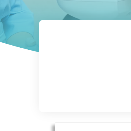
Microftalmia
cómo puede a