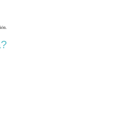
ión.
a?