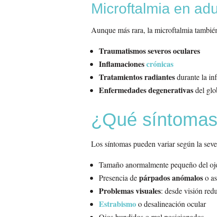
Microftalmia en adu
Aunque más rara, la microftalmia tambié
Traumatismos severos oculares
Inflamaciones
crónicas
Tratamientos radiantes
durante la in
Enfermedades degenerativas
del glo
¿Qué síntomas 
Los síntomas pueden variar según la seve
Tamaño anormalmente pequeño del ojo (
párpados anómalos
Presencia de
o as
Problemas visuales
: desde visión red
Estrabismo
o desalineación ocular
Ojos hundidos o mal posicionados