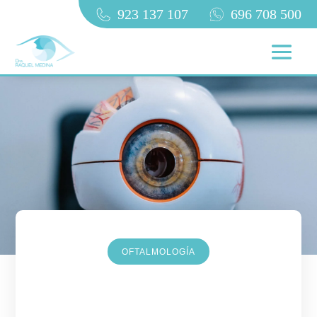
923 137 107
696 708 500
OFTALMOLOGÍA
Arteria central de la retina: guía
completa sobre su función,