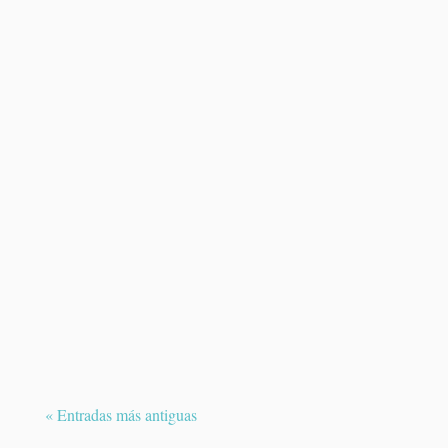
El melanoma uveal es un tumor maligno
poco frecuente que se desarrolla en el
interior del ojo....
« Entradas más antiguas