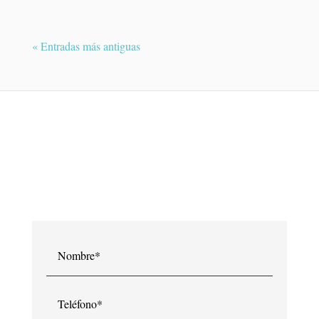
« Entradas más antiguas
¿QUIERES PEDIR UNA CITA?
Contacte con Dra. Raquel Medina y le
atenderemos en breve.
Nombre*
Teléfono*