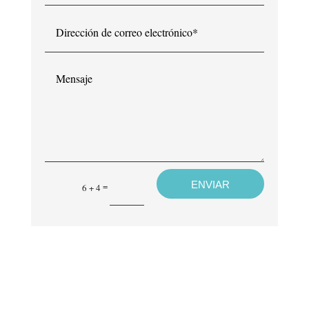
Dirección
de
correo
electrónico*
Mensaje
ENVIAR
=
6 + 4