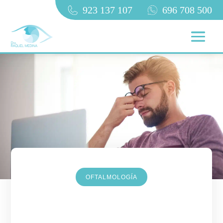
923 137 107
696 708 500
OFTALMOLOGÍA
Síndrome visual informático:
cómo afectan las pantallas a