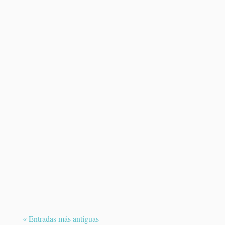
El melanoma uveal es un tumor maligno
poco frecuente que se desarrolla en el
interior del ojo....
« Entradas más antiguas