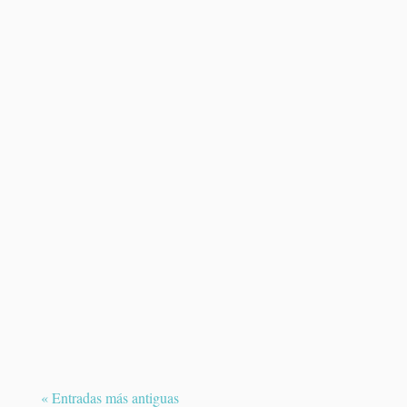
El melanoma uveal es un tumor maligno
poco frecuente que se desarrolla en el
interior del ojo....
« Entradas más antiguas