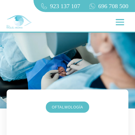
923 137 107
696 708 500
OFTALMOLOGÍA
Linfoma ocular: sintomas,
tratamiento y supervivencia