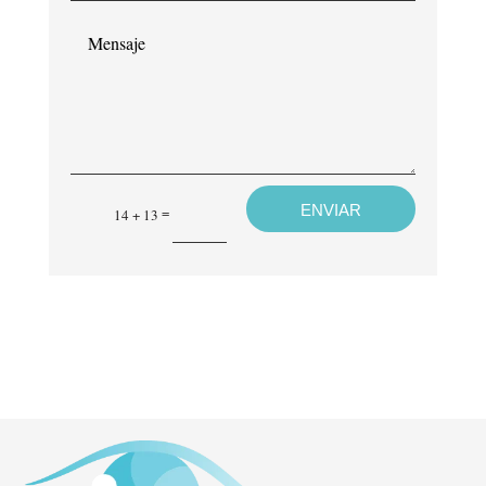
electrónico*
Mensaje
ENVIAR
=
14 + 13