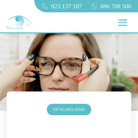
923 137 107
696 708 500
OFTALMOLOGÍA
Endotropia: qué es, tipos,
diagnóstico y tratamiento