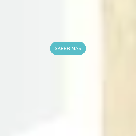
Dra. Raquel Medina
y Dr. Alberto Bermúdez
SABER MÁS