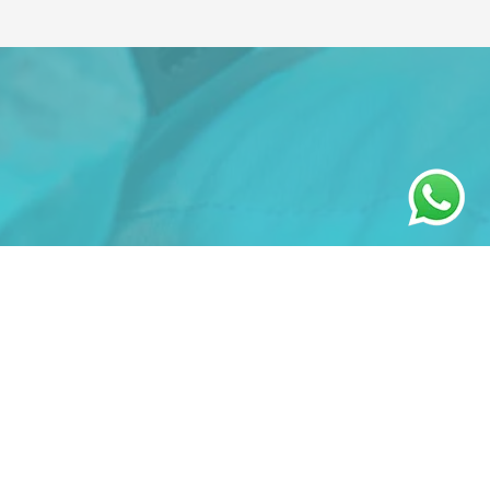
Tratamientos
oftalmológicos
destacados en
Salamanca
EN MANOS DE LOS
MEJORES
PROFESIONALES