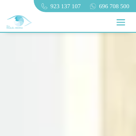
923 137 107
696 708 500
CIRUJANO OFTALMÓLOGO
EN SALAMANCA