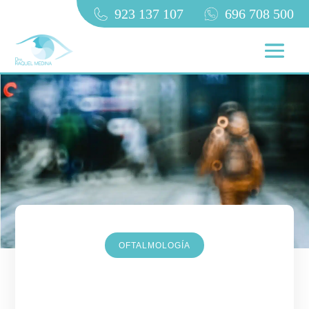
923 137 107
696 708 500
OFTALMOLOGÍA
Deficiencia límbica de células
madre: síntomas y tratamiento