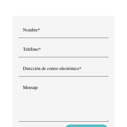
atenderemos en breve.
Nombre*
Teléfono*
Dirección
de
correo
electrónico*
Mensaje