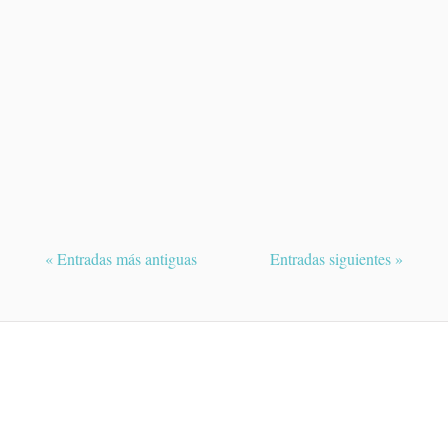
Los párpados tienen una función esencial
para proteger los ojos. Con cada parpadeo
distribuyen la...
« Entradas más antiguas
Entradas siguientes »
¿QUIERES PEDIR UNA CITA?
Contacte con Dra. Raquel Medina y le