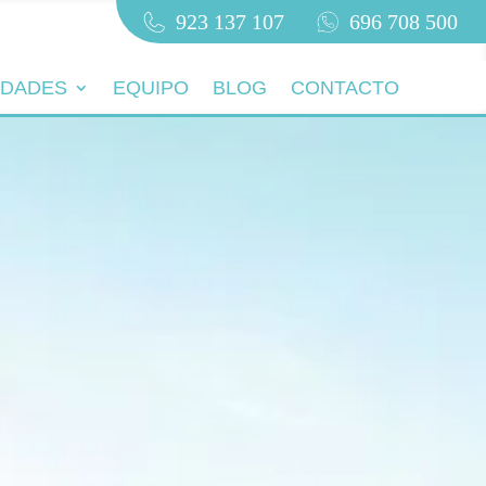
923 137 107
696 708 500
IDADES
EQUIPO
BLOG
CONTACTO